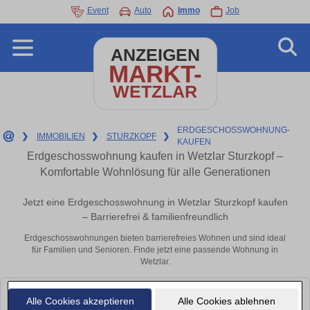
Event
Auto
Immo
Job
ANZEIGEN
MARKT-
WETZLAR
ERDGESCHOSSWOHNUNG-
❯
IMMOBILIEN
❯
STURZKOPF
❯
KAUFEN
Erdgeschosswohnung kaufen in Wetzlar Sturzkopf –
Komfortable Wohnlösung für alle Generationen
Jetzt eine Erdgeschosswohnung in Wetzlar Sturzkopf kaufen
– Barrierefrei & familienfreundlich
Erdgeschosswohnungen bieten barrierefreies Wohnen und sind ideal
für Familien und Senioren. Finde jetzt eine passende Wohnung in
Wetzlar.
Leider konnten wir derzeit keine passenden Objekte finden. Schauen Sie
Alle Cookies akzeptieren
Alle Cookies ablehnen
bald wieder vorbei!