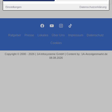
Einstellungen
Datenschutzerklärung
Ratgeber
Presse
Lokales
Über Uns
Impressum
Datenschutz
Cookies
Copyright © 2000 - 2026 | 1A Infosysteme GmbH | Content by: 1A-Anzeigenmarkt.de
08.08.2026