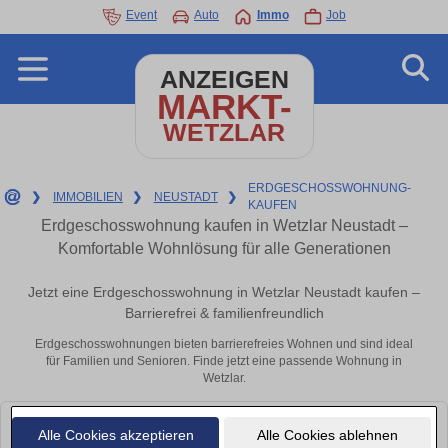
Event
Auto
Immo
Job
ANZEIGEN
MARKT-
WETZLAR
ERDGESCHOSSWOHNUNG-
❯
IMMOBILIEN
❯
NEUSTADT
❯
KAUFEN
Erdgeschosswohnung kaufen in Wetzlar Neustadt –
Komfortable Wohnlösung für alle Generationen
Jetzt eine Erdgeschosswohnung in Wetzlar Neustadt kaufen –
Barrierefrei & familienfreundlich
Erdgeschosswohnungen bieten barrierefreies Wohnen und sind ideal
für Familien und Senioren. Finde jetzt eine passende Wohnung in
Wetzlar.
Leider konnten wir derzeit keine passenden Objekte finden. Schauen Sie
Alle Cookies akzeptieren
Alle Cookies ablehnen
bald wieder vorbei!