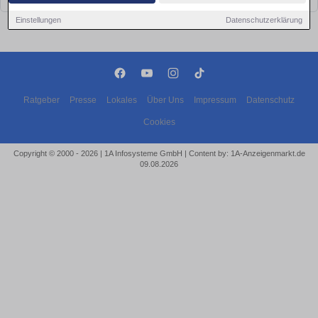
Einstellungen
Datenschutzerklärung
Ratgeber
Presse
Lokales
Über Uns
Impressum
Datenschutz
Cookies
Copyright © 2000 - 2026 | 1A Infosysteme GmbH | Content by: 1A-Anzeigenmarkt.de
09.08.2026