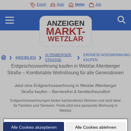
Event
Auto
Immo
Job
ANZEIGEN
MARKT-
WETZLAR
ALTENBERGER-
ERDGESCHOSSWOHNUNG-
❯
IMMOBILIEN
❯
❯
STRASSE
KAUFEN
Erdgeschosswohnung kaufen in Wetzlar Altenberger
Straße – Komfortable Wohnlösung für alle Generationen
Jetzt eine Erdgeschosswohnung in Wetzlar Altenberger
Straße kaufen – Barrierefrei & familienfreundlich
Erdgeschosswohnungen bieten barrierefreies Wohnen und sind ideal
für Familien und Senioren. Finde jetzt eine passende Wohnung in
Wetzlar.
Leider konnten wir derzeit keine passenden Objekte finden. Schauen Sie
Alle Cookies akzeptieren
Alle Cookies ablehnen
bald wieder vorbei!