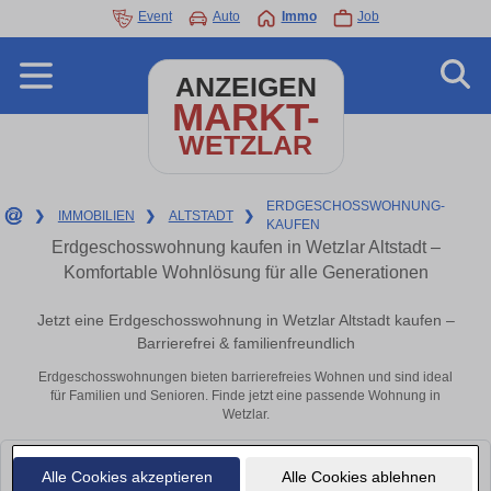
Event
Auto
Immo
Job
ANZEIGEN
MARKT-
WETZLAR
ERDGESCHOSSWOHNUNG-
❯
IMMOBILIEN
❯
ALTSTADT
❯
KAUFEN
Erdgeschosswohnung kaufen in Wetzlar Altstadt –
Komfortable Wohnlösung für alle Generationen
Jetzt eine Erdgeschosswohnung in Wetzlar Altstadt kaufen –
Barrierefrei & familienfreundlich
Erdgeschosswohnungen bieten barrierefreies Wohnen und sind ideal
für Familien und Senioren. Finde jetzt eine passende Wohnung in
Wetzlar.
Leider konnten wir derzeit keine passenden Objekte finden. Schauen Sie
Alle Cookies akzeptieren
Alle Cookies ablehnen
bald wieder vorbei!