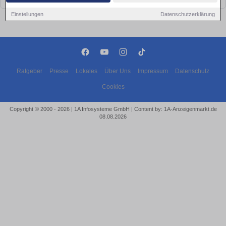
Einstellungen
Datenschutzerklärung
Ratgeber
Presse
Lokales
Über Uns
Impressum
Datenschutz
Cookies
Copyright © 2000 - 2026 | 1A Infosysteme GmbH | Content by: 1A-Anzeigenmarkt.de
08.08.2026