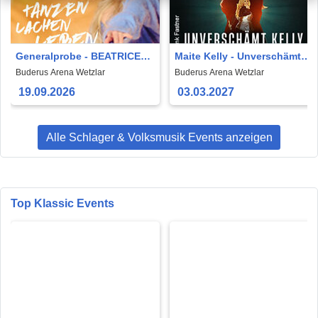
Generalprobe - BEATRICE
Maite Kelly - Unverschämt
EGLI: Tanzen - Lachen -
Kelly - Die Tour meines
Buderus Arena Wetzlar
Buderus Arena Wetzlar
Leben | Die Tournee!
Lebens
19.09.2026
03.03.2027
Alle Schlager & Volksmusik Events anzeigen
Top Klassic Events