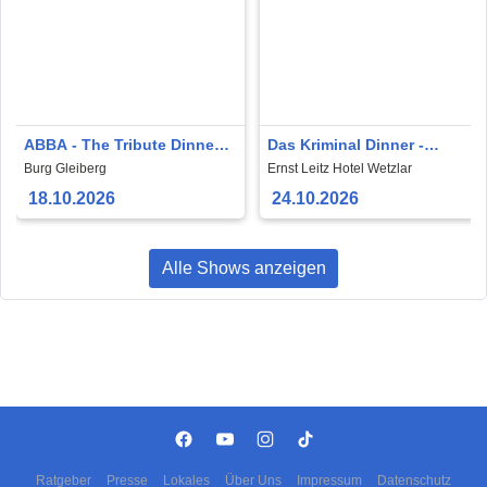
ABBA - The Tribute Dinner
Das Kriminal Dinner -
Show
Krimidinner: Der letzte Joint
Burg Gleiberg
Ernst Leitz Hotel Wetzlar
der Marie Juana
18.10.2026
24.10.2026
Alle Shows anzeigen
Ratgeber
Presse
Lokales
Über Uns
Impressum
Datenschutz