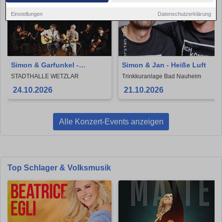
Einstellungen
Datenschutzerklärung
Simon & Garfunkel -
Simon & Jan - Heiße Luft
Graceland Duo mit
STADTHALLE WETZLAR
Trinkkuranlage Bad Nauheim
Streicherquartett und Band
24.10.2026
21.10.2026
Alle Konzert-Events anzeigen
Top Schlager & Volksmusik