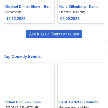
Musical Dinner Show – Best
Hallo Dillenburg - Der
of Musicals
Kasper kommt!
Schlosshotel
Pfarrsaal Dillenburg
12.12.2026
02.09.2026
Alle Klassic Events anzeigen
Top Comedy Events
Urban Priol - Im Fluss.
PAUL PANZER - Schöne
Täglich quellfrisch, immer
neue Welt - welcome to hell
STADTHALLE WETZLAR
Buderus Arena Wetzlar