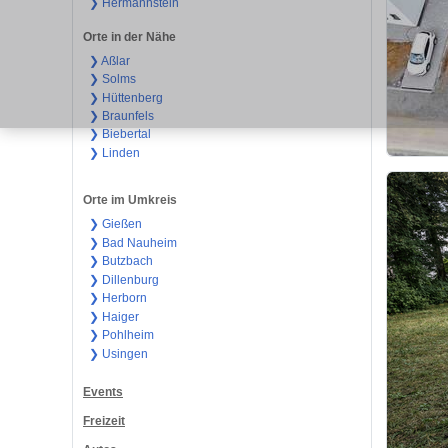
❯ Hermannstein
Orte in der Nähe
❯ Aßlar
❯ Solms
❯ Hüttenberg
❯ Braunfels
❯ Biebertal
❯ Linden
Orte im Umkreis
❯ Gießen
❯ Bad Nauheim
❯ Butzbach
❯ Dillenburg
❯ Herborn
❯ Haiger
❯ Pohlheim
❯ Usingen
Events
Freizeit