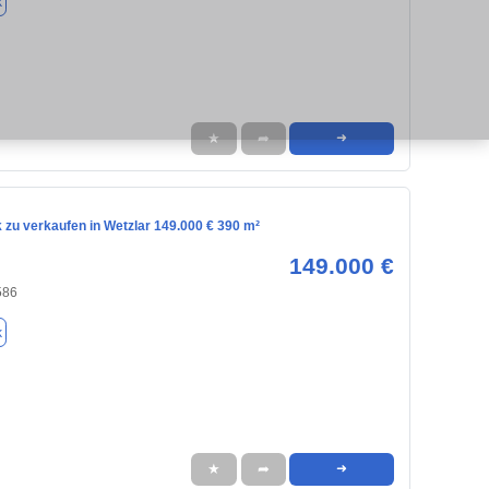
k
★
➦
➜
 zu verkaufen in Wetzlar 149.000 € 390 m²
149.000 €
586
k
★
➦
➜