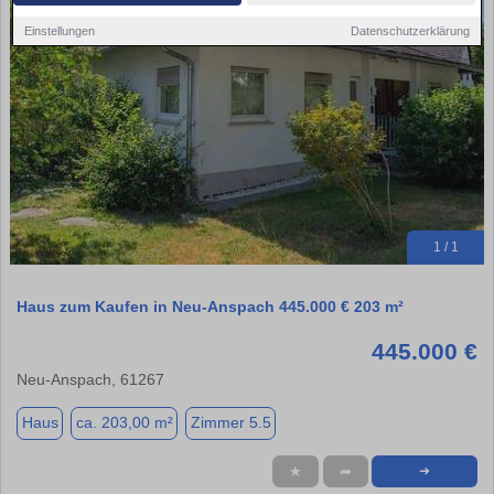
Einstellungen
Datenschutzerklärung
1 / 1
Haus zum Kaufen in Neu-Anspach 445.000 € 203 m²
445.000 €
Neu-Anspach, 61267
Haus
ca. 203,00 m²
Zimmer 5.5
★
➦
➜