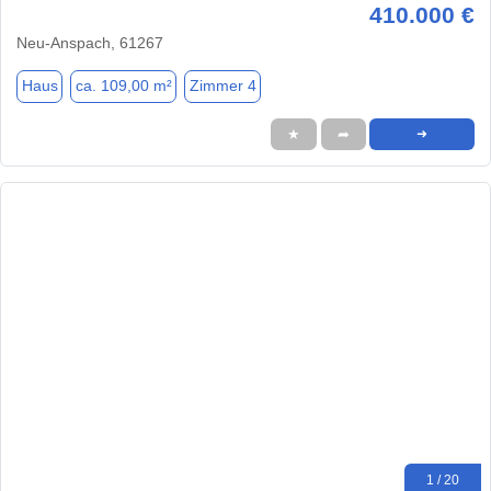
410.000 €
Neu-Anspach, 61267
Haus
ca. 109,00 m²
Zimmer 4
★
➦
➜
1 / 20