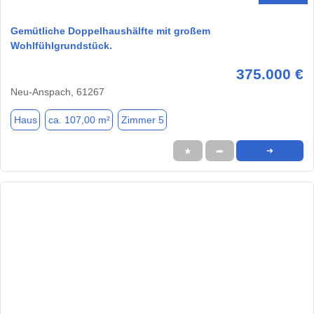
Gemütliche Doppelhaushälfte mit großem
Wohlfühlgrundstück.
375.000 €
Neu-Anspach, 61267
Haus
ca. 107,00 m²
Zimmer 5
★
➦
➜