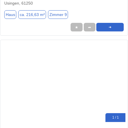
Usingen, 61250
Haus
ca. 216,63 m²
Zimmer 9
★
➦
➜
1 / 1