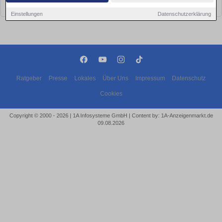
bald wieder vorbei!
Einstellungen
Datenschutzerklärung
Ratgeber
Presse
Lokales
Über Uns
Impressum
Datenschutz
Cookies
Copyright © 2000 - 2026 | 1A Infosysteme GmbH | Content by: 1A-Anzeigenmarkt.de
09.08.2026