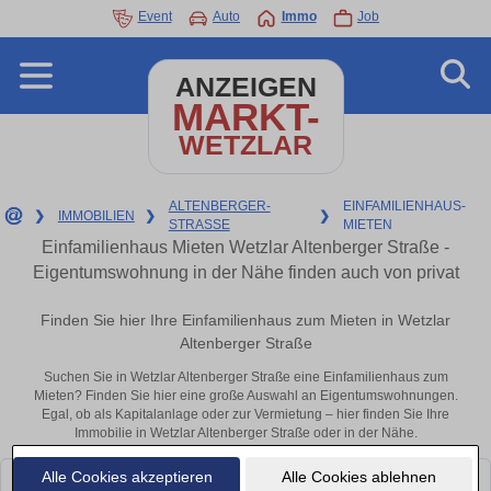
Event
Auto
Immo
Job
ANZEIGEN
MARKT-
WETZLAR
ALTENBERGER-
EINFAMILIENHAUS-
❯
IMMOBILIEN
❯
❯
STRASSE
MIETEN
Einfamilienhaus Mieten Wetzlar Altenberger Straße -
Eigentumswohnung in der Nähe finden auch von privat
Finden Sie hier Ihre Einfamilienhaus zum Mieten in Wetzlar
Altenberger Straße
Suchen Sie in Wetzlar Altenberger Straße eine Einfamilienhaus zum
Mieten? Finden Sie hier eine große Auswahl an Eigentumswohnungen.
Egal, ob als Kapitalanlage oder zur Vermietung – hier finden Sie Ihre
Immobilie in Wetzlar Altenberger Straße oder in der Nähe.
Alle Cookies akzeptieren
Alle Cookies ablehnen
Leider konnten wir derzeit keine passenden Objekte finden. Schauen Sie