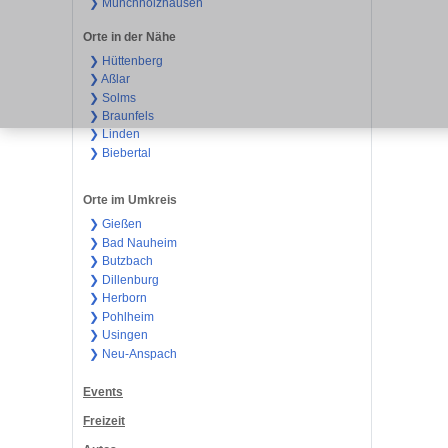
❯ Münchholzhausen
Orte in der Nähe
❯ Hüttenberg
❯ Aßlar
❯ Solms
❯ Braunfels
❯ Linden
❯ Biebertal
Orte im Umkreis
❯ Gießen
❯ Bad Nauheim
❯ Butzbach
❯ Dillenburg
❯ Herborn
❯ Pohlheim
❯ Usingen
❯ Neu-Anspach
Events
Freizeit