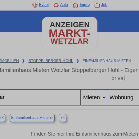
Event
Auto
Immo
Job
ANZEIGEN
MARKT-
WETZLAR
MMOBILIEN
❯
STOPPELBERGER-HOHL
❯
EINFAMILIENHAUS-MIETEN
familienhaus Mieten Wetzlar Stoppelberger Hohl - Eig
privat
×
×
×
r
Einfamilienhaus Mieten
7
Finden Sie hier Ihre Einfamilienhaus zum Mieten