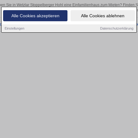
en Sie in Wetzlar Stoppelberger Hohl eine Einfamilienhaus zum Mieten? Finden 
als Kapitalanlage oder zur Vermietung – hier finden Sie Ihre Immobilie 
Alle Cookies akzeptieren
Alle Cookies ablehnen
onnten wir derzeit keine passenden Objekte finden. Schauen Sie bald wieder vo
Einstellungen
Datenschutzerklärung