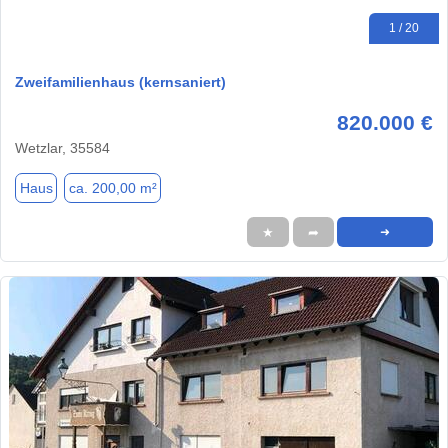
1 / 20
Zweifamilienhaus (kernsaniert)
820.000 €
Wetzlar, 35584
Haus
ca. 200,00 m²
★
➦
➜