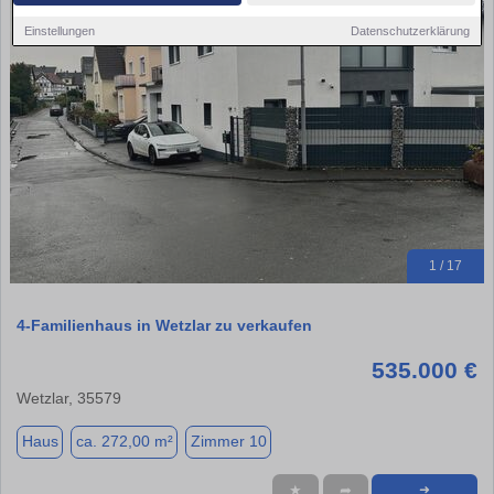
Einstellungen
Datenschutzerklärung
1 / 17
4-Familienhaus in Wetzlar zu verkaufen
535.000 €
Wetzlar, 35579
Haus
ca. 272,00 m²
Zimmer 10
★
➦
➜