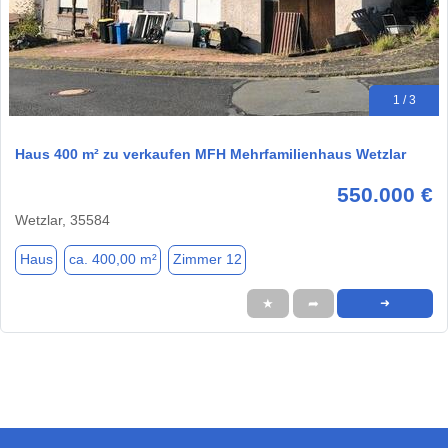
1 / 3
Haus 400 m² zu verkaufen MFH Mehrfamilienhaus Wetzlar
550.000 €
Wetzlar, 35584
Haus
ca. 400,00 m²
Zimmer 12
★
➦
➜