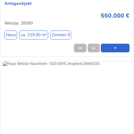
Anlageobjekt
550.000 €
Wetzlar, 35580
Haus
ca. 219,00 m²
Zimmer 8
★
➦
➜