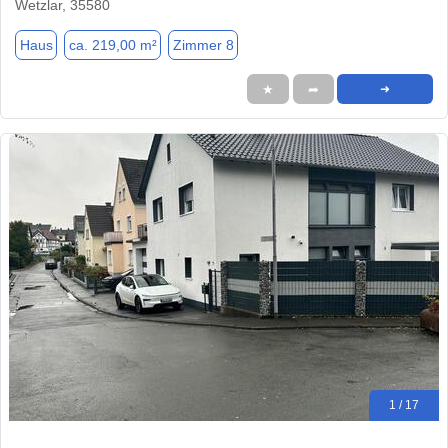
Wetzlar, 35580
Haus
ca. 219,00 m²
Zimmer 8
★
➦
➜
1 / 17