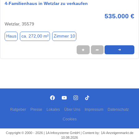
4-Familienhaus in Wetzlar zu verkaufen
535.000 €
Wetzlar, 35579
Haus
ca. 272,00 m²
Zimmer 10
★
➦
➜
Ratgeber
Presse
Lokales
Über Uns
Impressum
Datenschutz
Cookies
Copyright © 2000 - 2026 | 1A Infosysteme GmbH | Content by: 1A-Anzeigenmarkt.de
10.08.2026