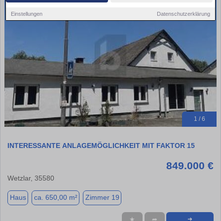
Einstellungen
Datenschutzerklärung
1 / 6
INTERESSANTE ANLAGEMÖGLICHKEIT MIT FAKTOR 15
849.000 €
Wetzlar, 35580
Haus
ca. 650,00 m²
Zimmer 19
★
➦
➜