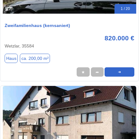
1 / 20
Zweifamilienhaus (kernsaniert)
820.000 €
Wetzlar, 35584
Haus
ca. 200,00 m²
★
➦
➜