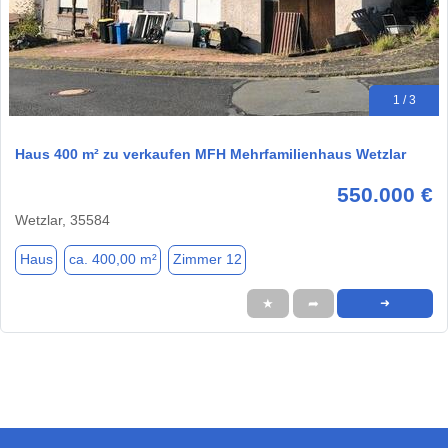
1 / 3
Haus 400 m² zu verkaufen MFH Mehrfamilienhaus Wetzlar
550.000 €
Wetzlar, 35584
Haus
ca. 400,00 m²
Zimmer 12
★
➦
➜