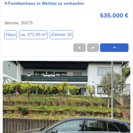
4-Familienhaus in Wetzlar zu verkaufen
535.000 €
Wetzlar, 35579
Haus
ca. 272,00 m²
Zimmer 10
★
➦
➜