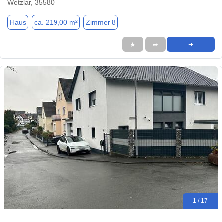
Wetzlar, 35580
Haus
ca. 219,00 m²
Zimmer 8
★
➦
➜
1 / 17