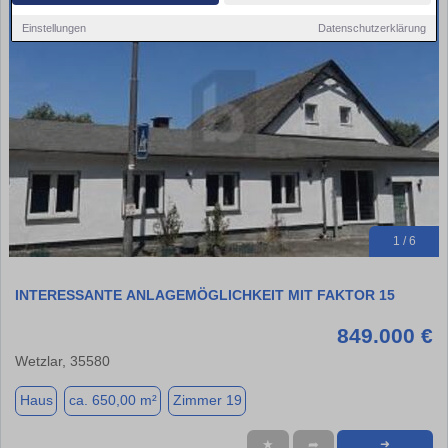
Einstellungen
Datenschutzerklärung
1 / 6
INTERESSANTE ANLAGEMÖGLICHKEIT MIT FAKTOR 15
849.000 €
Wetzlar, 35580
Haus
ca. 650,00 m²
Zimmer 19
★
➦
➜