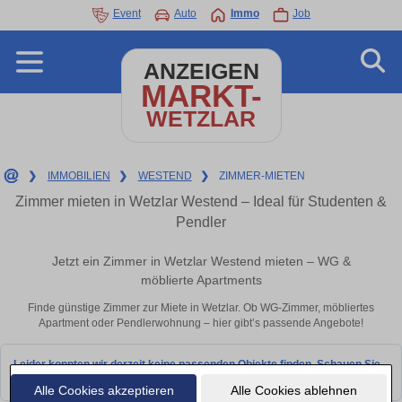
Event
Auto
Immo
Job
ANZEIGEN
MARKT-
WETZLAR
❯
IMMOBILIEN
❯
WESTEND
❯
ZIMMER-MIETEN
Zimmer mieten in Wetzlar Westend – Ideal für Studenten &
Pendler
Jetzt ein Zimmer in Wetzlar Westend mieten – WG &
möblierte Apartments
Finde günstige Zimmer zur Miete in Wetzlar. Ob WG-Zimmer, möbliertes
Apartment oder Pendlerwohnung – hier gibt’s passende Angebote!
Leider konnten wir derzeit keine passenden Objekte finden. Schauen Sie
bald wieder vorbei!
Alle Cookies akzeptieren
Alle Cookies ablehnen