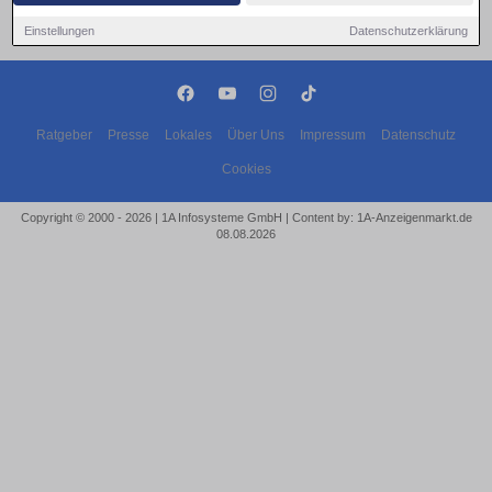
Einstellungen
Datenschutzerklärung
Ratgeber
Presse
Lokales
Über Uns
Impressum
Datenschutz
Cookies
Copyright © 2000 - 2026 | 1A Infosysteme GmbH | Content by: 1A-Anzeigenmarkt.de
08.08.2026