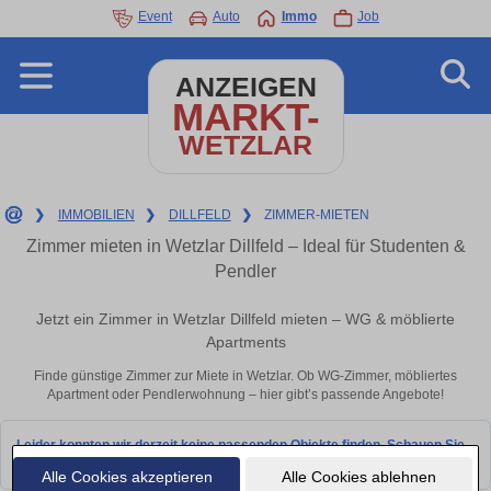
Event
Auto
Immo
Job
ANZEIGEN
MARKT-
WETZLAR
❯
IMMOBILIEN
❯
DILLFELD
❯
ZIMMER-MIETEN
Zimmer mieten in Wetzlar Dillfeld – Ideal für Studenten &
Pendler
Jetzt ein Zimmer in Wetzlar Dillfeld mieten – WG & möblierte
Apartments
Finde günstige Zimmer zur Miete in Wetzlar. Ob WG-Zimmer, möbliertes
Apartment oder Pendlerwohnung – hier gibt’s passende Angebote!
Leider konnten wir derzeit keine passenden Objekte finden. Schauen Sie
bald wieder vorbei!
Alle Cookies akzeptieren
Alle Cookies ablehnen