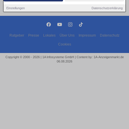
Einstellungen
Datenschutzerklärung
Ratgeber
Presse
Lokales
Über Uns
Impressum
Datenschutz
Cookies
Copyright © 2000 - 2026 | 1A Infosysteme GmbH | Content by: 1A-Anzeigenmarkt.de
06.08.2026