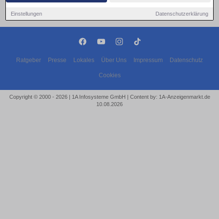
Einstellungen
Datenschutzerklärung
Ratgeber
Presse
Lokales
Über Uns
Impressum
Datenschutz
Cookies
Copyright © 2000 - 2026 | 1A Infosysteme GmbH | Content by: 1A-Anzeigenmarkt.de
10.08.2026