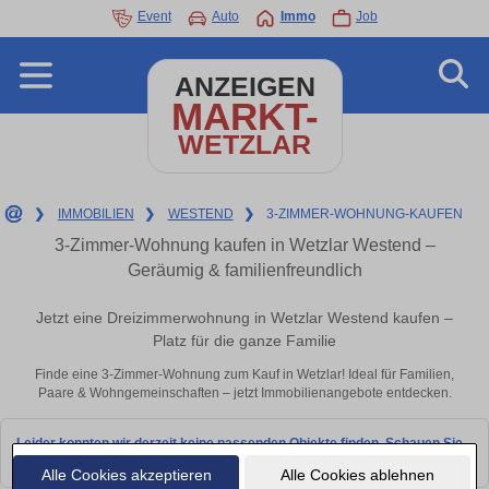
Event
Auto
Immo
Job
ANZEIGEN
MARKT-
WETZLAR
❯
IMMOBILIEN
❯
WESTEND
❯
3-ZIMMER-WOHNUNG-KAUFEN
3-Zimmer-Wohnung kaufen in Wetzlar Westend –
Geräumig & familienfreundlich
Jetzt eine Dreizimmerwohnung in Wetzlar Westend kaufen –
Platz für die ganze Familie
Finde eine 3-Zimmer-Wohnung zum Kauf in Wetzlar! Ideal für Familien,
Paare & Wohngemeinschaften – jetzt Immobilienangebote entdecken.
Leider konnten wir derzeit keine passenden Objekte finden. Schauen Sie
bald wieder vorbei!
Alle Cookies akzeptieren
Alle Cookies ablehnen