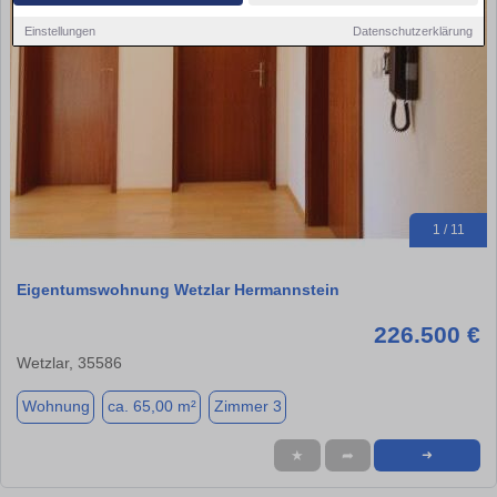
Einstellungen
Datenschutzerklärung
1 / 11
Eigentumswohnung Wetzlar Hermannstein
226.500 €
Wetzlar, 35586
Wohnung
ca. 65,00 m²
Zimmer 3
★
➦
➜