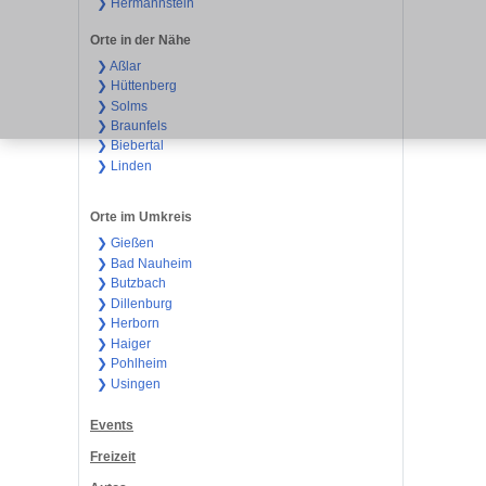
❯ Hermannstein
Orte in der Nähe
❯ Aßlar
❯ Hüttenberg
❯ Solms
❯ Braunfels
❯ Biebertal
❯ Linden
Orte im Umkreis
❯ Gießen
❯ Bad Nauheim
❯ Butzbach
❯ Dillenburg
❯ Herborn
❯ Haiger
❯ Pohlheim
❯ Usingen
Events
Freizeit