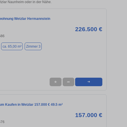
etzlar Naunheim oder in der Nähe.
wohnung Wetzlar Hermannstein
226.500 €
586
ca. 65,00 m²
Zimmer 3
★
➦
➜
m Kaufen in Wetzlar 157.000 € 49.5 m²
157.000 €
576