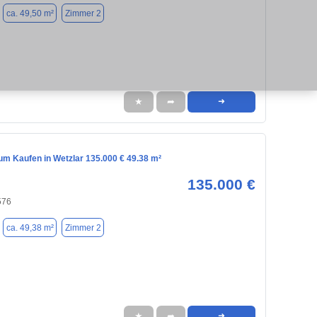
ca. 49,50 m²
Zimmer 2
★
➦
➜
m Kaufen in Wetzlar 135.000 € 49.38 m²
135.000 €
576
ca. 49,38 m²
Zimmer 2
★
➦
➜