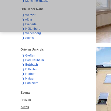
❯ Münchholzhausen
Orte in der Nähe
❯ Wetzlar
❯ Aßlar
❯ Biebertal
❯ Hüttenberg
❯ Wettenberg
❯ Solms
Orte im Umkreis
❯ Gießen
❯ Bad Nauheim
❯ Butzbach
❯ Dillenburg
❯ Herborn
❯ Haiger
❯ Pohlheim
Events
Freizeit
Autos