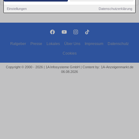
Einstellungen
Datenschutzerklärung
Ratgeber
Presse
Lokales
Über Uns
Impressum
Datenschutz
Cookies
Copyright © 2000 - 2026 | 1A Infosysteme GmbH | Content by: 1A-Anzeigenmarkt.de
06.08.2026