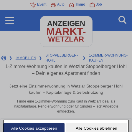
Event
Auto
Immo
Job
ANZEIGEN
MARKT-
WETZLAR
STOPPELBERGER-
1-ZIMMER-WOHNUNG-
❯
IMMOBILIEN
❯
❯
HOHL
KAUFEN
1-Zimmer-Wohnung kaufen in Wetzlar Stoppelberger Hohl
– Dein eigenes Apartment finden
Jetzt eine Einzimmerwohnung in Wetzlar Stoppelberger Hohl
kaufen – Kapitalanlage & Selbstnutzung
Finde eine 1-Zimmer-Wohnung zum Kauf in Wetzlar! Ideal als
Kapitalanlage, Pendlerwohnung oder für Singles – jetzt Angebote
entdecken.
Leider konnten wir derzeit keine passenden Objekte finden. Schauen Sie
Alle Cookies akzeptieren
Alle Cookies ablehnen
bald wieder vorbei!