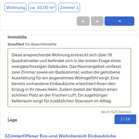
Wohnung
ca. 43,00 m²
Zimmer 1
★
➦
➜
1 / 18
2ZimmerOffener Ess-und Wohnbereich Einbauküche