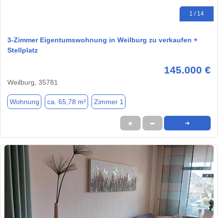
1 / 14
3-Zimmer Eigentumswohnung in Weilburg zu verkaufen +
Stellplatz
145.000 €
Weilburg, 35781
Wohnung
ca. 65,78 m²
Zimmer 1
★
➦
➜