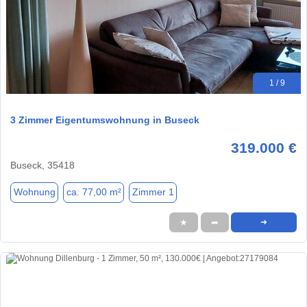
1 / 9
3 Zimmer Eigentumswohnung in Buseck
319.000 €
Buseck, 35418
Wohnung
ca. 77,00 m²
Zimmer 1
★
➦
➜