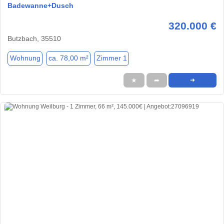
Badewanne+Dusch
320.000 €
Butzbach, 35510
Wohnung
ca. 78,00 m²
Zimmer 1
★
➦
➜