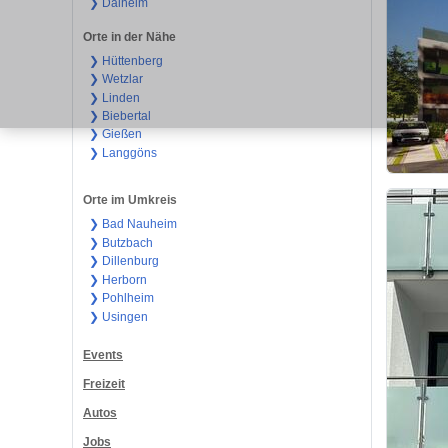
❯ Dalheim
Orte in der Nähe
❯ Hüttenberg
❯ Wetzlar
❯ Linden
❯ Biebertal
❯ Gießen
❯ Langgöns
Orte im Umkreis
❯ Bad Nauheim
❯ Butzbach
❯ Dillenburg
❯ Herborn
❯ Pohlheim
❯ Usingen
Events
Freizeit
Autos
Jobs