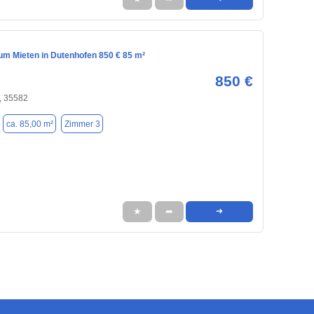
m Mieten in Dutenhofen 850 € 85 m²
850 €
, 35582
ca. 85,00 m²
Zimmer 3
★
➦
➜