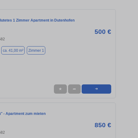
flutetes 1 Zimmer Apartment in Dutenhofen
500 €
582
ca. 41,00 m²
Zimmer 1
★
➦
➜
h'' - Apartment zum mieten
850 €
582