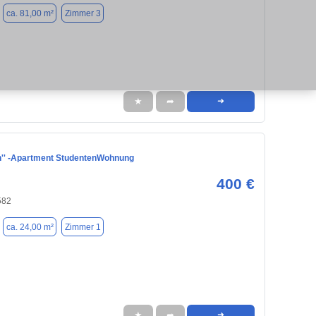
ca. 81,00 m²
Zimmer 3
★
➦
➜
h'' -Apartment StudentenWohnung
400 €
582
ca. 24,00 m²
Zimmer 1
★
➦
➜