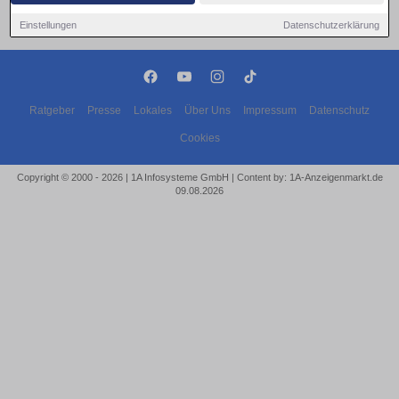
Einstellungen
Datenschutzerklärung
Ratgeber
Presse
Lokales
Über Uns
Impressum
Datenschutz
Cookies
Copyright © 2000 - 2026 | 1A Infosysteme GmbH | Content by: 1A-Anzeigenmarkt.de
09.08.2026