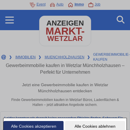
Event
Auto
Immo
Job
ANZEIGEN
MARKT-
WETZLAR
GEWERBEIMMOBILIE-
❯
IMMOBILIEN
❯
MUENCHHOLZHAUSEN
❯
KAUFEN
Gewerbeimmobilie kaufen in Wetzlar Münchholzhausen –
Perfekt für Unternehmen
Jetzt eine Gewerbeimmobilie kaufen in Wetzlar
Münchholzhausen entdecken
Finde Gewerbeimmobilien kaufen in Wetzlar! Büros, Ladenflächen &
Hallen – jetzt attraktive Angebote sichern.
Leider konnten wir derzeit keine passenden Objekte finden. Schauen Sie
bald wieder vorbei!
Alle Cookies akzeptieren
Alle Cookies ablehnen