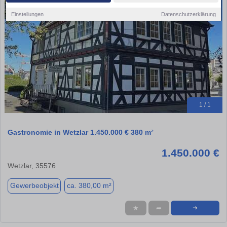
Einstellungen
Datenschutzerklärung
1 / 1
Gastronomie in Wetzlar 1.450.000 € 380 m²
1.450.000 €
Wetzlar, 35576
Gewerbeobjekt
ca. 380,00 m²
★
➦
➜