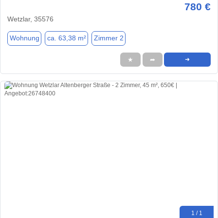
780 €
Wetzlar, 35576
Wohnung
ca. 63,38 m²
Zimmer 2
★
➦
➜
1 / 1