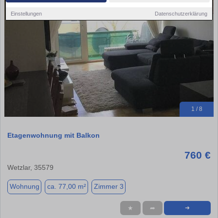
Einstellungen
Datenschutzerklärung
1 / 8
Etagenwohnung mit Balkon
760 €
Wetzlar, 35579
Wohnung
ca. 77,00 m²
Zimmer 3
★
➦
➜