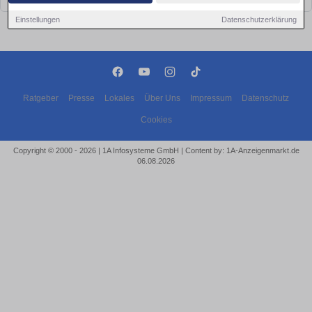
Einstellungen
Datenschutzerklärung
Ratgeber
Presse
Lokales
Über Uns
Impressum
Datenschutz
Cookies
Copyright © 2000 - 2026 | 1A Infosysteme GmbH | Content by: 1A-Anzeigenmarkt.de
06.08.2026