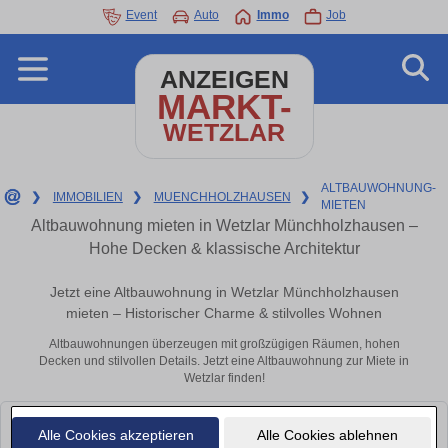
Event
Auto
Immo
Job
ANZEIGEN
MARKT-
WETZLAR
ALTBAUWOHNUNG-
❯
IMMOBILIEN
❯
MUENCHHOLZHAUSEN
❯
MIETEN
Altbauwohnung mieten in Wetzlar Münchholzhausen –
Hohe Decken & klassische Architektur
Jetzt eine Altbauwohnung in Wetzlar Münchholzhausen
mieten – Historischer Charme & stilvolles Wohnen
Altbauwohnungen überzeugen mit großzügigen Räumen, hohen
Decken und stilvollen Details. Jetzt eine Altbauwohnung zur Miete in
Wetzlar finden!
Leider konnten wir derzeit keine passenden Objekte finden. Schauen Sie
Alle Cookies akzeptieren
Alle Cookies ablehnen
bald wieder vorbei!