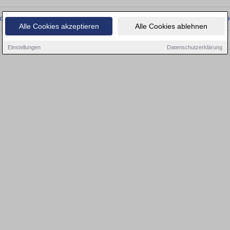
onnten wir derzeit keine passenden Objekte finden. Schauen Sie bald wieder vo
Alle Cookies akzeptieren
Alle Cookies ablehnen
Einstellungen
Datenschutzerklärung