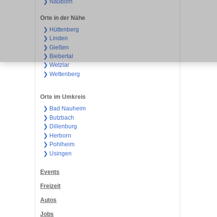
❯ Nauborn
Orte in der Nähe
❯ Hüttenberg
❯ Linden
❯ Gießen
❯ Biebertal
❯ Wetzlar
❯ Wettenberg
Orte im Umkreis
❯ Bad Nauheim
❯ Butzbach
❯ Dillenburg
❯ Herborn
❯ Pohlheim
❯ Usingen
Events
Freizeit
Autos
Jobs