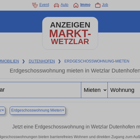
Event
Auto
Immo
Job
ANZEIGEN
MARKT-
WETZLAR
MMOBILIEN
❯
DUTENHOFEN
❯
ERDGESCHOSSWOHNUNG-MIETEN
Erdgeschosswohnung mieten in Wetzlar Dutenhofe
×
×
r
Erdgeschosswohnung Mieten
Jetzt eine Erdgeschosswohnung in Wetzlar Dutenhofen mie
dgeschosswohnungen bieten barrierefreies Wohnen und direkten Zugang zum Auße