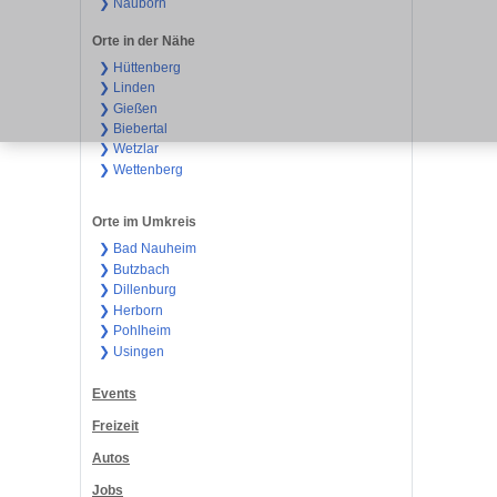
❯ Nauborn
Orte in der Nähe
❯ Hüttenberg
❯ Linden
❯ Gießen
❯ Biebertal
❯ Wetzlar
❯ Wettenberg
Orte im Umkreis
❯ Bad Nauheim
❯ Butzbach
❯ Dillenburg
❯ Herborn
❯ Pohlheim
❯ Usingen
Events
Freizeit
Autos
Jobs