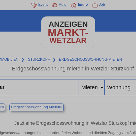
Event
Auto
Immo
Job
ANZEIGEN
MARKT-
WETZLAR
MMOBILIEN
❯
STURZKOPF
❯
ERDGESCHOSSWOHNUNG-MIETEN
Erdgeschosswohnung mieten in Wetzlar Sturzkopf
×
×
r
Erdgeschosswohnung Mieten
Jetzt eine Erdgeschosswohnung in Wetzlar Sturzkopf mie
dgeschosswohnungen bieten barrierefreies Wohnen und direkten Zugang zum Auße