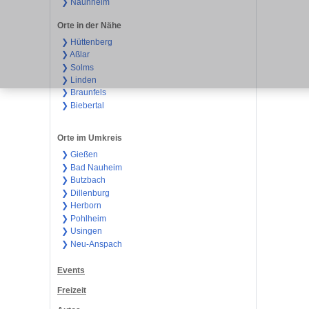
❯ Naunheim
Orte in der Nähe
❯ Hüttenberg
❯ Aßlar
❯ Solms
❯ Linden
❯ Braunfels
❯ Biebertal
Orte im Umkreis
❯ Gießen
❯ Bad Nauheim
❯ Butzbach
❯ Dillenburg
❯ Herborn
❯ Pohlheim
❯ Usingen
❯ Neu-Anspach
Events
Freizeit