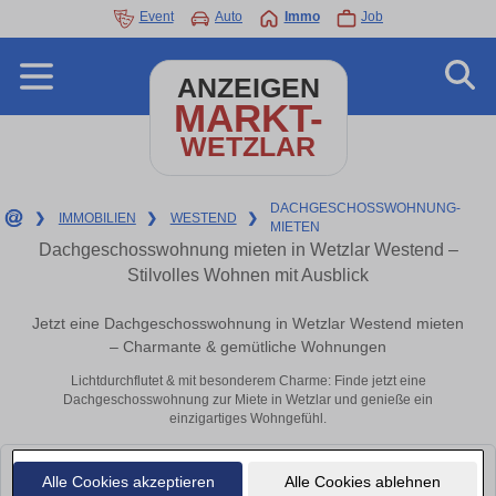
Event
Auto
Immo
Job
ANZEIGEN
MARKT-
WETZLAR
DACHGESCHOSSWOHNUNG-
❯
IMMOBILIEN
❯
WESTEND
❯
MIETEN
Dachgeschosswohnung mieten in Wetzlar Westend –
Stilvolles Wohnen mit Ausblick
Jetzt eine Dachgeschosswohnung in Wetzlar Westend mieten
– Charmante & gemütliche Wohnungen
Lichtdurchflutet & mit besonderem Charme: Finde jetzt eine
Dachgeschosswohnung zur Miete in Wetzlar und genieße ein
einzigartiges Wohngefühl.
Leider konnten wir derzeit keine passenden Objekte finden. Schauen Sie
Alle Cookies akzeptieren
Alle Cookies ablehnen
bald wieder vorbei!