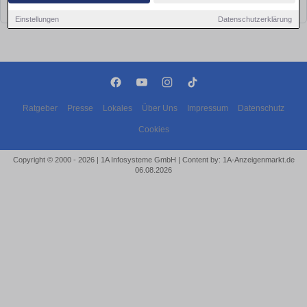
bald wieder vorbei!
Einstellungen
Datenschutzerklärung
Ratgeber
Presse
Lokales
Über Uns
Impressum
Datenschutz
Cookies
Copyright © 2000 - 2026 | 1A Infosysteme GmbH | Content by: 1A-Anzeigenmarkt.de
06.08.2026