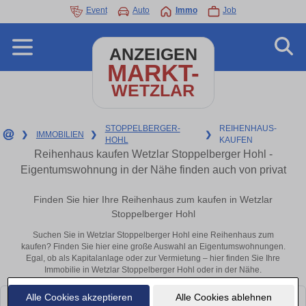
Event
Auto
Immo
Job
ANZEIGEN
MARKT-
WETZLAR
STOPPELBERGER-
REIHENHAUS-
❯
IMMOBILIEN
❯
❯
HOHL
KAUFEN
Reihenhaus kaufen Wetzlar Stoppelberger Hohl -
Eigentumswohnung in der Nähe finden auch von privat
Finden Sie hier Ihre Reihenhaus zum kaufen in Wetzlar
Stoppelberger Hohl
Suchen Sie in Wetzlar Stoppelberger Hohl eine Reihenhaus zum
kaufen? Finden Sie hier eine große Auswahl an Eigentumswohnungen.
Egal, ob als Kapitalanlage oder zur Vermietung – hier finden Sie Ihre
Immobilie in Wetzlar Stoppelberger Hohl oder in der Nähe.
Alle Cookies akzeptieren
Alle Cookies ablehnen
Leider konnten wir derzeit keine passenden Objekte finden. Schauen Sie