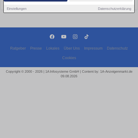
bald wieder vorbei!
Einstellungen
Datenschutzerklärung
Ratgeber
Presse
Lokales
Über Uns
Impressum
Datenschutz
Cookies
Copyright © 2000 - 2026 | 1A Infosysteme GmbH | Content by: 1A-Anzeigenmarkt.de
09.08.2026