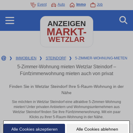
Event
Auto
Immo
Job
ANZEIGEN
MARKT-
WETZLAR
❯
IMMOBILIEN
❯
STEINDORF
❯
5-ZIMMER-WOHNUNG-MIETEN
5-Zimmer-Wohnung mieten Wetzlar Steindorf –
Fünfzimmerwohnung mieten auch von privat
Finden Sie in Wetzlar Steindorf Ihre 5-Raum-Wohnung in der
Nähe
Sie möchten in Wetzlar Steindorf eine attraktive 5-Zimmer-Wohnung
mieten! Unter privaten Anbietern und Wohnungsunternehmen aus
Wetzlar Steindorf finden Sie Ihre Fünfzimmerwohnung. Mit ein paar
Klicks zu Ihrer 5-Raum-Wohnung in der Nähe.
Alle Cookies akzeptieren
Alle Cookies ablehnen
Leider konnten wir derzeit keine passenden Objekte finden. Schauen Sie