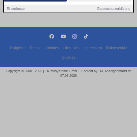
bald wieder vorbei!
Einstellungen
Datenschutzerklärung
Ratgeber
Presse
Lokales
Über Uns
Impressum
Datenschutz
Cookies
Copyright © 2000 - 2026 | 1A Infosysteme GmbH | Content by: 1A-Anzeigenmarkt.de
07.08.2026