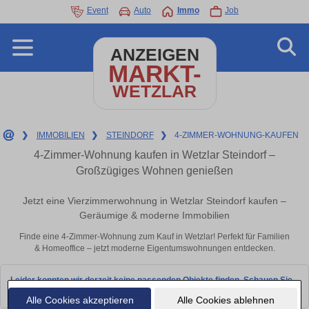
Event
Auto
Immo
Job
ANZEIGEN
MARKT-
WETZLAR
❯
IMMOBILIEN
❯
STEINDORF
❯
4-ZIMMER-WOHNUNG-KAUFEN
4-Zimmer-Wohnung kaufen in Wetzlar Steindorf –
Großzügiges Wohnen genießen
Jetzt eine Vierzimmerwohnung in Wetzlar Steindorf kaufen –
Geräumige & moderne Immobilien
Finde eine 4-Zimmer-Wohnung zum Kauf in Wetzlar! Perfekt für Familien
& Homeoffice – jetzt moderne Eigentumswohnungen entdecken.
Leider konnten wir derzeit keine passenden Objekte finden. Schauen Sie
bald wieder vorbei!
Alle Cookies akzeptieren
Alle Cookies ablehnen