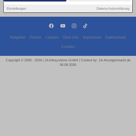
Einstellungen
Datenschutzerklärung
Ratgeber
Presse
Lokales
Über Uns
Impressum
Datenschutz
Cookies
Copyright © 2000 - 2026 | 1A Infosysteme GmbH | Content by: 1A-Anzeigenmarkt.de
06.08.2026