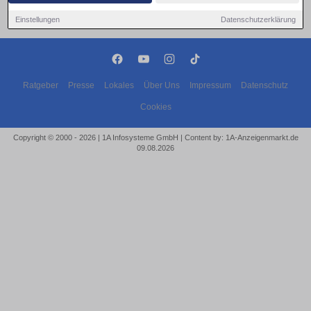
Einstellungen
Datenschutzerklärung
Ratgeber
Presse
Lokales
Über Uns
Impressum
Datenschutz
Cookies
Copyright © 2000 - 2026 | 1A Infosysteme GmbH | Content by: 1A-Anzeigenmarkt.de
09.08.2026