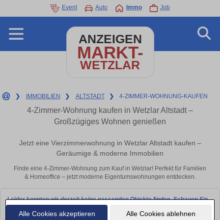
Event
Auto
Immo
Job
ANZEIGEN
MARKT-
WETZLAR
❯
IMMOBILIEN
❯
ALTSTADT
❯
4-ZIMMER-WOHNUNG-KAUFEN
4-Zimmer-Wohnung kaufen in Wetzlar Altstadt –
Großzügiges Wohnen genießen
Jetzt eine Vierzimmerwohnung in Wetzlar Altstadt kaufen –
Geräumige & moderne Immobilien
Finde eine 4-Zimmer-Wohnung zum Kauf in Wetzlar! Perfekt für Familien
& Homeoffice – jetzt moderne Eigentumswohnungen entdecken.
Leider konnten wir derzeit keine passenden Objekte finden. Schauen Sie
bald wieder vorbei!
Alle Cookies akzeptieren
Alle Cookies ablehnen