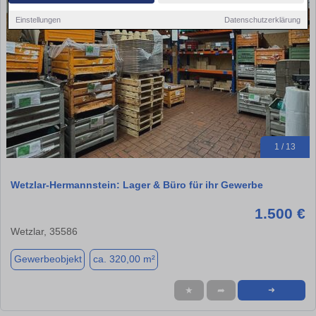
Einstellungen
Datenschutzerklärung
1 / 13
Wetzlar-Hermannstein: Lager & Büro für ihr Gewerbe
1.500 €
Wetzlar, 35586
Gewerbeobjekt
ca. 320,00 m²
★
➦
➜