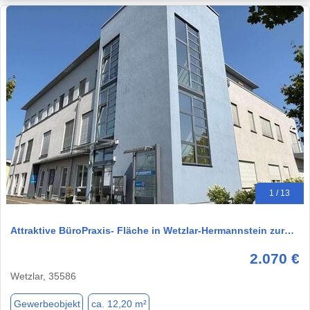
1 / 13
Attraktive BüroPraxis- Fläche in Wetzlar-Hermannstein zur…
2.070 €
Wetzlar, 35586
Gewerbeobjekt
ca. 12,20 m²