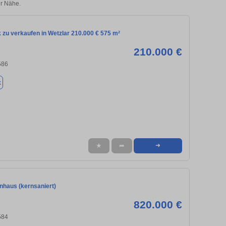
r Nähe.
 zu verkaufen in Wetzlar 210.000 € 575 m²
210.000 €
586
k
★
➦
➜
nhaus (kernsaniert)
820.000 €
584