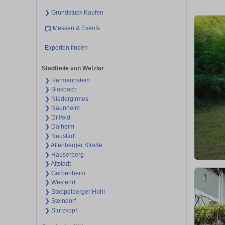
❯ Grundstück Kaufen
Messen & Events
Experten finden
Stadtteile von Wetzlar
❯ Hermannstein
❯ Blasbach
❯ Niedergirmes
❯ Naunheim
❯ Dillfeld
❯ Dalheim
❯ Neustadt
❯ Altenberger Straße
❯ Hauserberg
❯ Altstadt
❯ Garbenheim
❯ Westend
❯ Stoppelberger Hohl
❯ Steindorf
❯ Sturzkopf