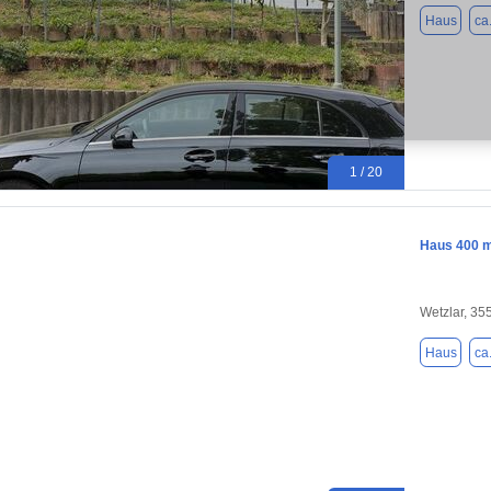
Haus
ca
1 / 20
Haus 400 m
Wetzlar, 35
Haus
ca