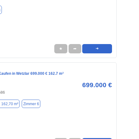
k
★
➦
➜
aufen in Wetzlar 699.000 € 162.7 m²
699.000 €
586
. 162,70 m²
Zimmer 6