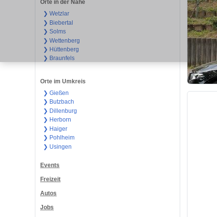
Orte in der Nähe
❯ Wetzlar
❯ Biebertal
❯ Solms
❯ Wettenberg
❯ Hüttenberg
❯ Braunfels
Orte im Umkreis
❯ Gießen
❯ Butzbach
❯ Dillenburg
❯ Herborn
❯ Haiger
❯ Pohlheim
❯ Usingen
Events
Freizeit
Autos
Jobs