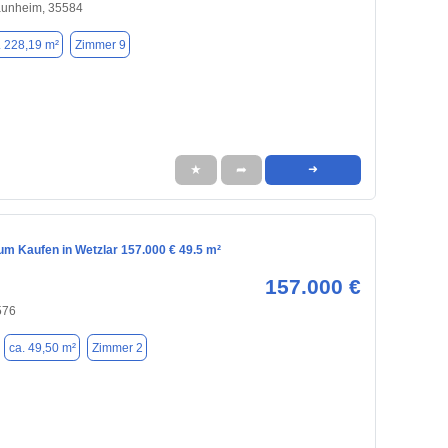
Naunheim, 35584
. 228,19 m²
Zimmer 9
★
➦
➜
m Kaufen in Wetzlar 157.000 € 49.5 m²
157.000 €
576
ca. 49,50 m²
Zimmer 2