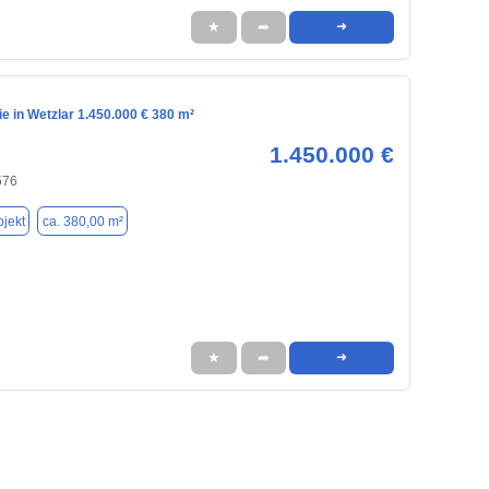
★
➦
➜
e in Wetzlar 1.450.000 € 380 m²
1.450.000 €
576
jekt
ca. 380,00 m²
★
➦
➜