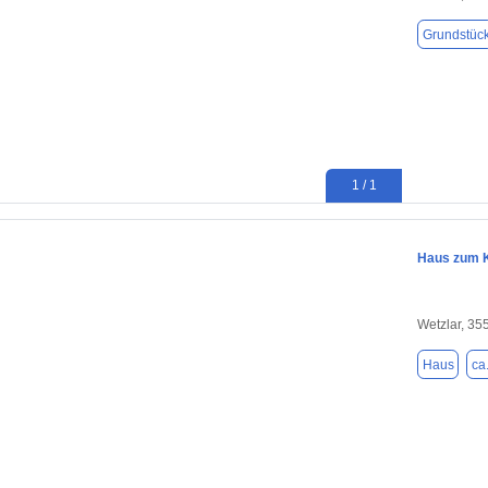
Grundstüc
1 / 1
Haus zum K
Wetzlar, 35
Haus
ca