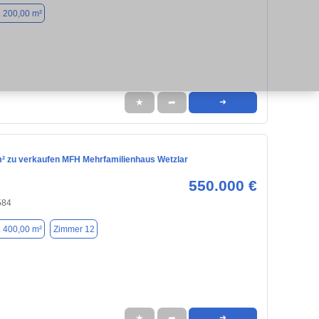
. 200,00 m²
★
➦
➜
² zu verkaufen MFH Mehrfamilienhaus Wetzlar
550.000 €
584
. 400,00 m²
Zimmer 12
★
➦
➜