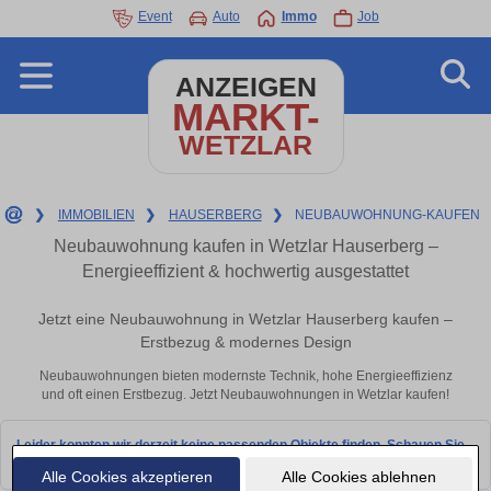
Event
Auto
Immo
Job
ANZEIGEN
MARKT-
WETZLAR
❯
IMMOBILIEN
❯
HAUSERBERG
❯
NEUBAUWOHNUNG-KAUFEN
Neubauwohnung kaufen in Wetzlar Hauserberg –
Energieeffizient & hochwertig ausgestattet
Jetzt eine Neubauwohnung in Wetzlar Hauserberg kaufen –
Erstbezug & modernes Design
Neubauwohnungen bieten modernste Technik, hohe Energieeffizienz
und oft einen Erstbezug. Jetzt Neubauwohnungen in Wetzlar kaufen!
Leider konnten wir derzeit keine passenden Objekte finden. Schauen Sie
bald wieder vorbei!
Alle Cookies akzeptieren
Alle Cookies ablehnen