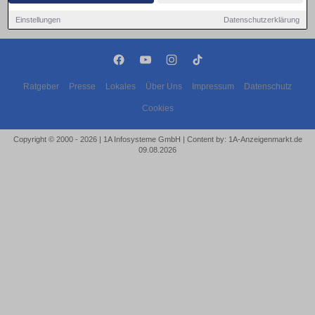
Einstellungen
Datenschutzerklärung
Ratgeber
Presse
Lokales
Über Uns
Impressum
Datenschutz
Cookies
Copyright © 2000 - 2026 | 1A Infosysteme GmbH | Content by: 1A-Anzeigenmarkt.de
09.08.2026