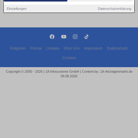
bald wieder vorbei!
Einstellungen
Datenschutzerklärung
Ratgeber
Presse
Lokales
Über Uns
Impressum
Datenschutz
Cookies
Copyright © 2000 - 2026 | 1A Infosysteme GmbH | Content by: 1A-Anzeigenmarkt.de
09.08.2026