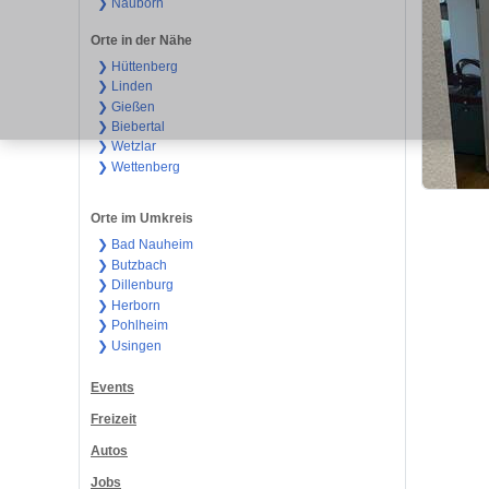
❯ Nauborn
Orte in der Nähe
❯ Hüttenberg
❯ Linden
❯ Gießen
❯ Biebertal
❯ Wetzlar
❯ Wettenberg
Orte im Umkreis
❯ Bad Nauheim
❯ Butzbach
❯ Dillenburg
❯ Herborn
❯ Pohlheim
❯ Usingen
Events
Freizeit
Autos
Jobs