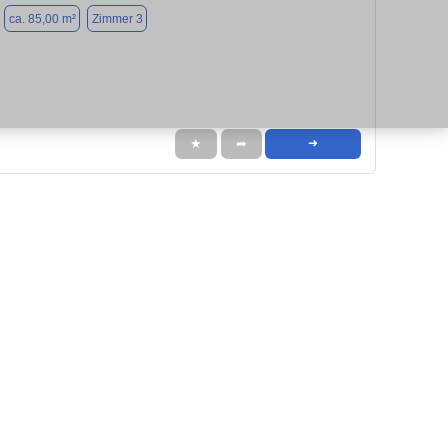
ca. 85,00 m²
Zimmer 3
★
➦
➜