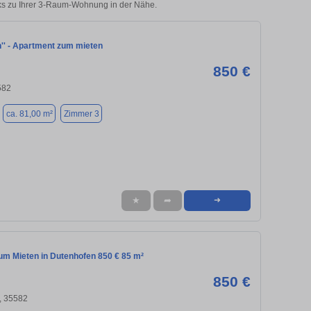
cks zu Ihrer 3-Raum-Wohnung in der Nähe.
h'' - Apartment zum mieten
850 €
582
ca. 81,00 m²
Zimmer 3
★
➦
➜
m Mieten in Dutenhofen 850 € 85 m²
850 €
, 35582