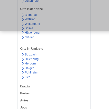
❯ Dutenhofen
Orte in der Nähe
❯ Biebertal
❯ Wetzlar
❯ Wettenberg
❯ Solms
❯ Hüttenberg
❯ Gießen
Orte im Umkreis
❯ Butzbach
❯ Dillenburg
❯ Herborn
❯ Haiger
❯ Pohlheim
❯ Lich
Events
Freizeit
Autos
Jobs