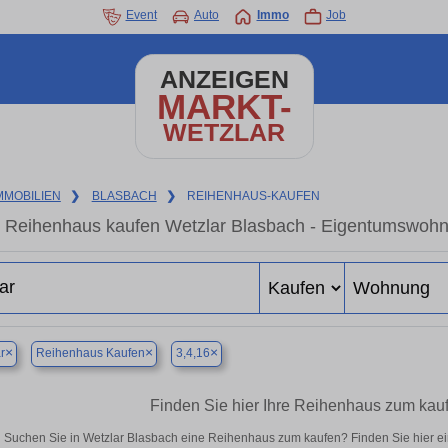
Event
Auto
Immo
Job
ANZEIGEN
MARKT-
WETZLAR
MMOBILIEN
❯
BLASBACH
❯
REIHENHAUS-KAUFEN
Reihenhaus kaufen Wetzlar Blasbach - Eigentumswohnu
×
×
×
r
Reihenhaus Kaufen
3,4,16
Finden Sie hier Ihre Reihenhaus zum kau
Suchen Sie in Wetzlar Blasbach eine Reihenhaus zum kaufen? Finden Sie hier 