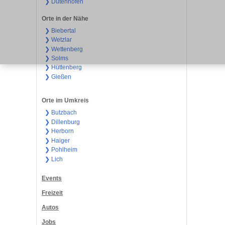
❯ Dutenhofen
Orte in der Nähe
❯ Biebertal
❯ Wetzlar
❯ Wettenberg
❯ Solms
❯ Hüttenberg
❯ Gießen
Orte im Umkreis
❯ Butzbach
❯ Dillenburg
❯ Herborn
❯ Haiger
❯ Pohlheim
❯ Lich
Events
Freizeit
Autos
Jobs