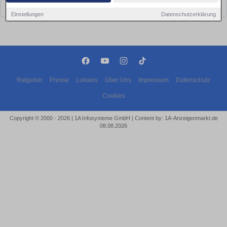
bald wieder vorbei!
Einstellungen
Datenschutzerklärung
Ratgeber
Presse
Lokales
Über Uns
Impressum
Datenschutz
Cookies
Copyright © 2000 - 2026 | 1A Infosysteme GmbH | Content by: 1A-Anzeigenmarkt.de
08.08.2026