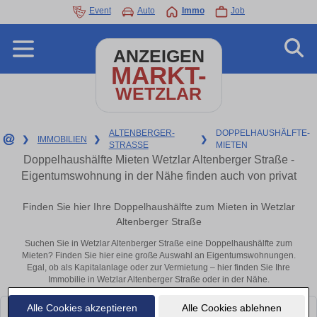
Event
Auto
Immo
Job
ANZEIGEN
MARKT-
WETZLAR
ALTENBERGER-
DOPPELHAUSHÄLFTE-
❯
IMMOBILIEN
❯
❯
STRASSE
MIETEN
Doppelhaushälfte Mieten Wetzlar Altenberger Straße -
Eigentumswohnung in der Nähe finden auch von privat
Finden Sie hier Ihre Doppelhaushälfte zum Mieten in Wetzlar
Altenberger Straße
Suchen Sie in Wetzlar Altenberger Straße eine Doppelhaushälfte zum
Mieten? Finden Sie hier eine große Auswahl an Eigentumswohnungen.
Egal, ob als Kapitalanlage oder zur Vermietung – hier finden Sie Ihre
Immobilie in Wetzlar Altenberger Straße oder in der Nähe.
Alle Cookies akzeptieren
Alle Cookies ablehnen
Leider konnten wir derzeit keine passenden Objekte finden. Schauen Sie