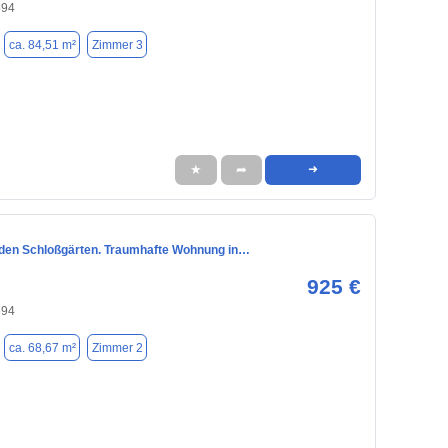
594
ca. 84,51 m²
Zimmer 3
★
➦
➜
n den Schloßgärten. Traumhafte Wohnung in…
925 €
594
ca. 68,67 m²
Zimmer 2