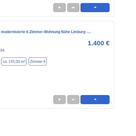
★
➦
➜
 modernisierte 6-Zimmer-Wohnung Nähe Limburg -…
1.400 €
594
ca. 155,00 m²
Zimmer 6
★
➦
➜