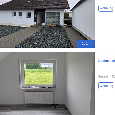
Wohnung
1 / 14
Dachgescho
Beselich, 6
Wohnung