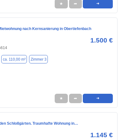
★
➦
➜
Mietwohnung nach Kernsanierung in Obertiefenbach
1.500 €
5614
ca. 110,00 m²
Zimmer 3
★
➦
➜
n den Schloßgärten. Traumhafte Wohnung in…
1.145 €