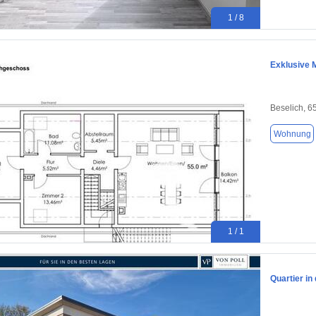
1 / 8
Exklusive 
Beselich, 6
Wohnung
1 / 1
Quartier i