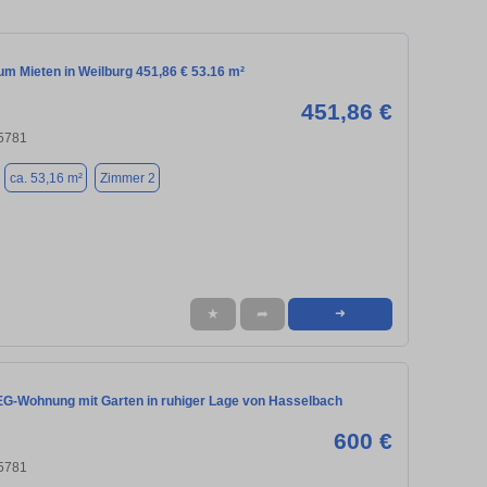
m Mieten in Weilburg 451,86 € 53.16 m²
451,86 €
35781
ca. 53,16 m²
Zimmer 2
★
➦
➜
 EG-Wohnung mit Garten in ruhiger Lage von Hasselbach
600 €
35781