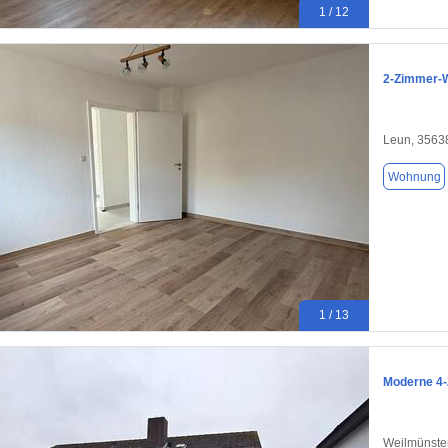
1 / 12
2-Zimmer-
Leun, 3563
Wohnung
1 / 13
Moderne 4-
Weilmünste