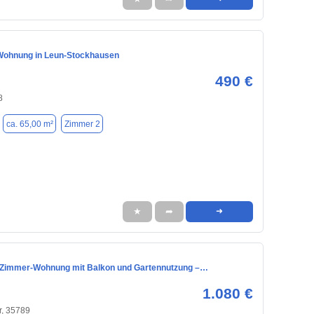
Wohnung in Leun-Stockhausen
490 €
8
ca. 65,00 m²
Zimmer 2
★
➦
➜
Zimmer-Wohnung mit Balkon und Gartennutzung –…
1.080 €
r, 35789