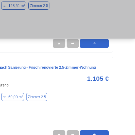
ca. 128,51 m²
Zimmer 2.5
★
➦
➜
nach Sanierung - Frisch renovierte 2,5-Zimmer-Wohnung
1.105 €
35792
ca. 69,00 m²
Zimmer 2.5
★
➦
➜