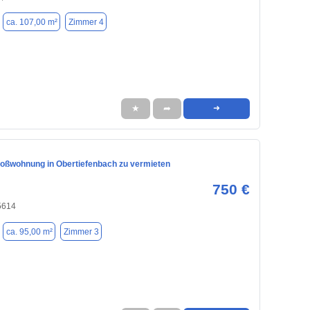
ca. 107,00 m²
Zimmer 4
★
➦
➜
ßwohnung in Obertiefenbach zu vermieten
750 €
5614
ca. 95,00 m²
Zimmer 3