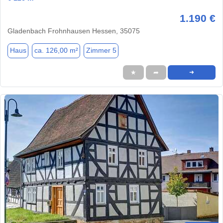
1.190 €
Gladenbach Frohnhausen Hessen, 35075
Haus
ca. 126,00 m²
Zimmer 5
★
➦
➜