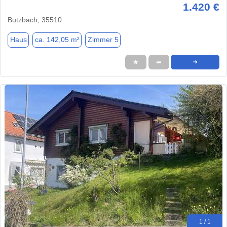
1.420 €
Butzbach, 35510
Haus
ca. 142,05 m²
Zimmer 5
★
➦
➜
1 / 1