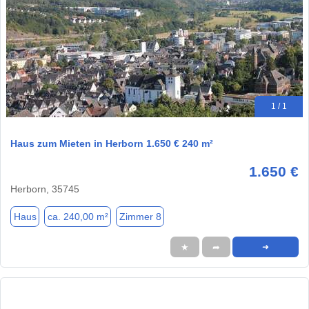
1 / 1
Haus zum Mieten in Herborn 1.650 € 240 m²
1.650 €
Herborn, 35745
Haus
ca. 240,00 m²
Zimmer 8
★
➦
➜