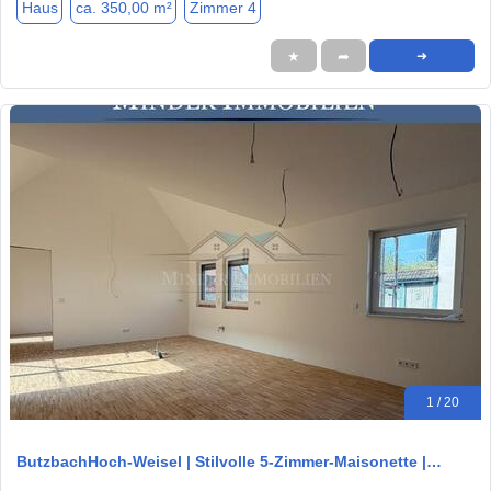
Haus
ca. 350,00 m²
Zimmer 4
★
➦
➜
1 / 20
ButzbachHoch-Weisel | Stilvolle 5-Zimmer-Maisonette |…