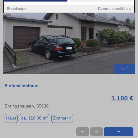
Einstellungen
Datenschutzerklärung
1 / 11
Einfamilienhaus
1.100 €
Ehringshausen, 35630
Haus
ca. 110,00 m²
Zimmer 4
★
➦
➜