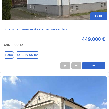
1 / 10
3 Familienhaus in Asslar zu verkaufen
449.000 €
Aßlar, 35614
Haus
ca. 240,00 m²
★
➦
➜