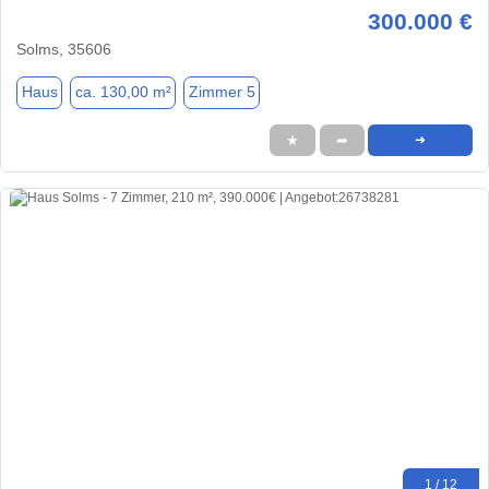
300.000 €
Solms, 35606
Haus
ca. 130,00 m²
Zimmer 5
★
➦
➜
1 / 12