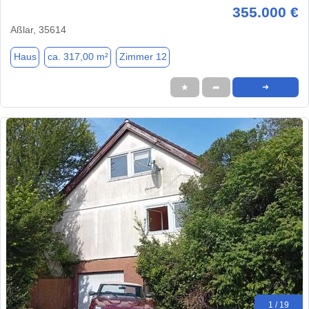
355.000 €
Aßlar, 35614
Haus
ca. 317,00 m²
Zimmer 12
★
➦
➜
1 / 19