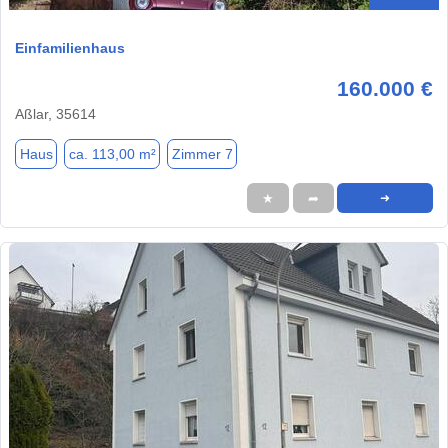
Einfamilienhaus
160.000 €
Aßlar, 35614
Haus
ca. 113,00 m²
Zimmer 7
★
➦
➜