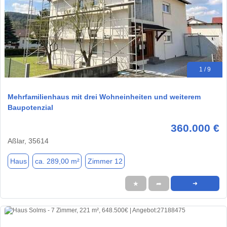
1 / 9
Mehrfamilienhaus mit drei Wohneinheiten und weiterem
Baupotenzial
360.000 €
Aßlar, 35614
Haus
ca. 289,00 m²
Zimmer 12
★
➦
➜