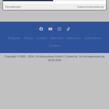
bald wieder vorbei!
Einstellungen
Datenschutzerklärung
Ratgeber
Presse
Lokales
Über Uns
Impressum
Datenschutz
Cookies
Copyright © 2000 - 2026 | 1A Infosysteme GmbH | Content by: 1A-Anzeigenmarkt.de
08.08.2026