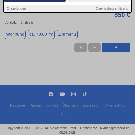
Wohnung zu Vermieten 2ZKB
Einstellungen
Datenschutzerklärung
850 €
Wetzlar, 35576
Wohnung
ca. 70,00 m²
Zimmer 1
★
➦
➜
Ratgeber
Presse
Lokales
Über Uns
Impressum
Datenschutz
Cookies
Copyright © 2000 - 2026 | 1A Infosysteme GmbH | Content by: 1A-Anzeigenmarkt.de
08.08.2026