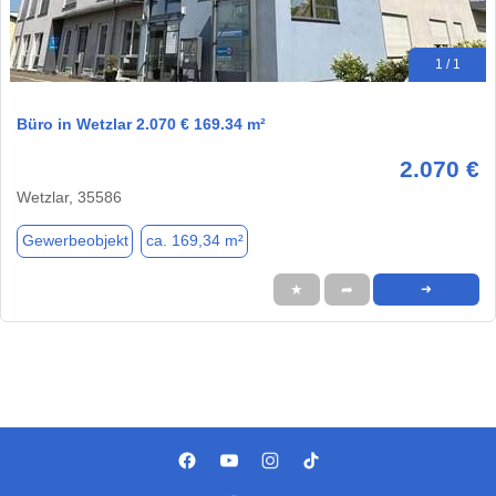
1 / 1
Büro in Wetzlar 2.070 € 169.34 m²
2.070 €
Wetzlar, 35586
Gewerbeobjekt
ca. 169,34 m²
★
➦
➜