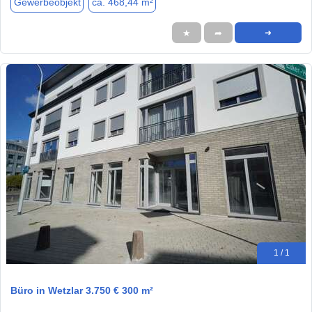
Gewerbeobjekt
ca. 468,44 m²
★
➦
➜
1 / 1
Büro in Wetzlar 3.750 € 300 m²