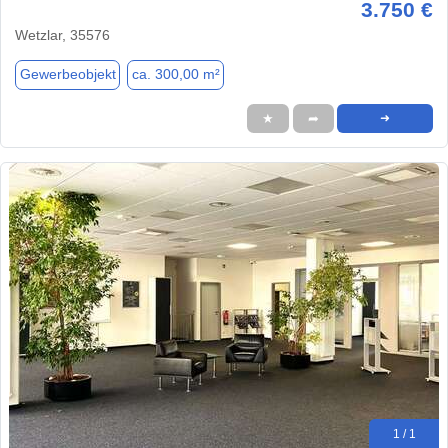
3.750 €
Wetzlar, 35576
Gewerbeobjekt
ca. 300,00 m²
★
➦
➜
1 / 1