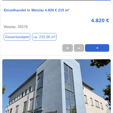
Einzelhandel in Wetzlar 4.820 € 215 m²
4.820 €
Wetzlar, 35576
Gewerbeobjekt
ca. 215,00 m²
★
➦
➜