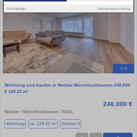
Einstellungen
Datenschutzerklärung
1 / 1
Wohnung zum Kaufen in Wetzlar Münchholzhausen 240.000
€ 129.22 m²
240.000 €
Wetzlar / Münchholzhausen, 35581
Wohnung
ca. 129,22 m²
Zimmer 5