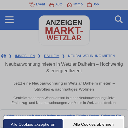
Event
Auto
Immo
Job
ANZEIGEN
MARKT-
WETZLAR
❯
IMMOBILIEN
❯
DALHEIM
❯
NEUBAUWOHNUNG-MIETEN
Neubauwohnung mieten in Wetzlar Dalheim – Hochwertig
& energieeffizient
Jetzt eine Neubauwohnung in Wetzlar Dalheim mieten –
Stilvolles & nachhaltiges Wohnen
Genieße modernen Wohnkomfort in einer Neubauwohnung! Jetzt
Erstbezug- und Neubauwohnungen zur Miete in Wetzlar entdecken.
Leider konnten wir derzeit keine passenden Objekte finden. Schauen Sie
bald wieder vorbei!
Alle Cookies akzeptieren
Alle Cookies ablehnen