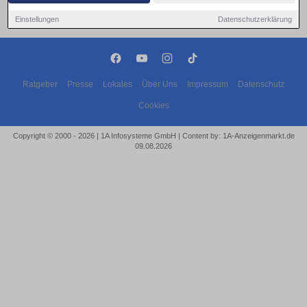
Einstellungen
Datenschutzerklärung
Ratgeber
Presse
Lokales
Über Uns
Impressum
Datenschutz
Cookies
Copyright © 2000 - 2026 | 1A Infosysteme GmbH | Content by: 1A-Anzeigenmarkt.de
09.08.2026